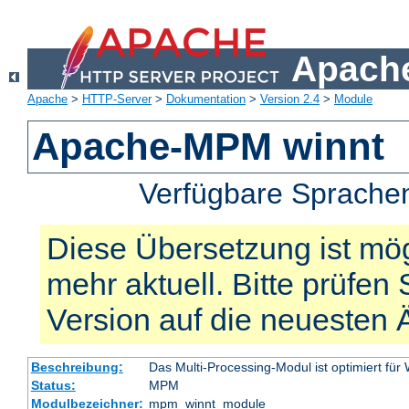
Apache
Apache
>
HTTP-Server
>
Dokumentation
>
Version 2.4
>
Module
Apache-MPM winnt
Verfügbare Sprache
Diese Übersetzung ist mög
mehr aktuell. Bitte prüfen 
Version auf die neuesten
Beschreibung:
Das Multi-Processing-Modul ist optimiert für
Status:
MPM
Modulbezeichner:
mpm_winnt_module