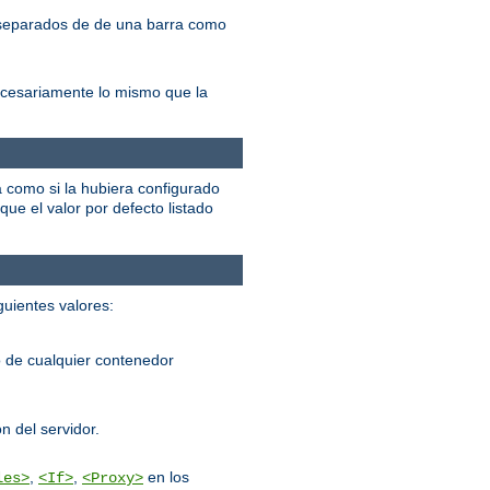
, separados de de una barra como
ecesariamente lo mismo que la
á como si la hubiera configurado
que el valor por defecto listado
guientes valores:
 de cualquier contenedor
n del servidor.
,
,
en los
les>
<If>
<Proxy>