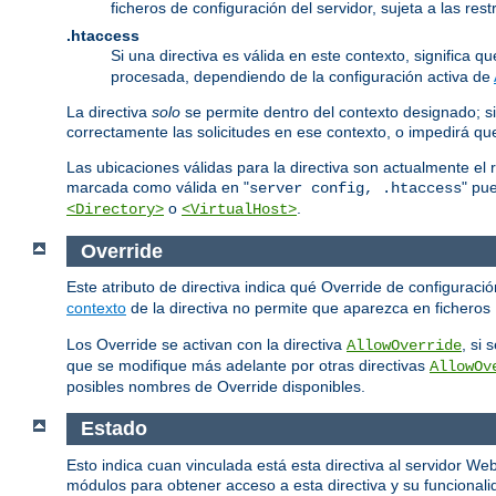
ficheros de configuración del servidor, sujeta a las re
.htaccess
Si una directiva es válida en este contexto, significa 
procesada, dependiendo de la configuración activa de
La directiva
solo
se permite dentro del contexto designado; si
correctamente las solicitudes en ese contexto, o impedirá q
Las ubicaciones válidas para la directiva son actualmente el 
marcada como válida en "
" pu
server config, .htaccess
o
.
<Directory>
<VirtualHost>
Override
Este atributo de directiva indica qué Override de configurac
contexto
de la directiva no permite que aparezca en ficheros
Los Override se activan con la directiva
, si
AllowOverride
que se modifique más adelante por otras directivas
AllowOv
posibles nombres de Override disponibles.
Estado
Esto indica cuan vinculada está esta directiva al servidor W
módulos para obtener acceso a esta directiva y su funcionalid