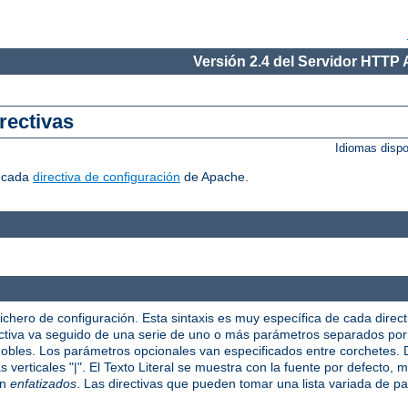
Versión 2.4 del Servidor HTTP
rectivas
Idiomas disp
r cada
directiva de configuración
de Apache.
fichero de configuración. Esta sintaxis es muy específica de cada direct
irectiva va seguido de una serie de uno o más parámetros separados po
 dobles. Los parámetros opcionales van especificados entre corchetes
verticales "|". El Texto Literal se muestra con la fuente por defecto, mi
on
enfatizados
. Las directivas que pueden tomar una lista variada de p