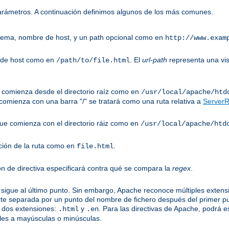
parámetros. A continuación definimos algunos de los más comunes.
uema, nombre de host, y un path opcional como en
http://www.exam
 de host como en
. El
url-path
representa una vis
/path/to/file.html
ue comienza desde el directorio raíz como en
/usr/local/apache/htd
omienza con una barra "/" se tratará como una ruta relativa a
ServerR
 que comienza con el directorio ráiz como en
/usr/local/apache/htd
ción de la ruta como en
.
file.html
ón de directiva especificará contra qué se compara la
regex
.
sigue al último punto. Sin embargo, Apache reconoce múltiples extensi
te separada por un punto del nombre de fichero después del primer p
 dos extensiones:
y
. Para las directivas de Apache, podrá e
.html
.en
les a mayúsculas o minúsculas.