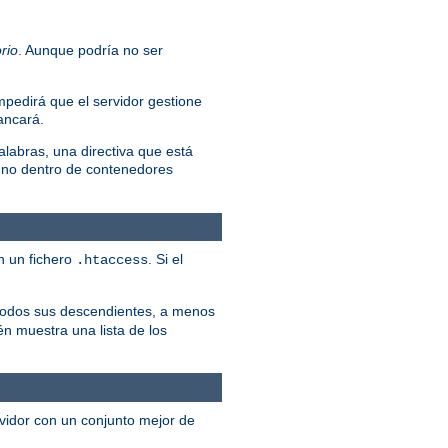
rio
. Aunque podría no ser
mpedirá que el servidor gestione
rancará.
alabras, una directiva que está
 no dentro de contenedores
n un fichero
. Si el
.htaccess
y todos sus descendientes, a menos
én muestra una lista de los
rvidor con un conjunto mejor de