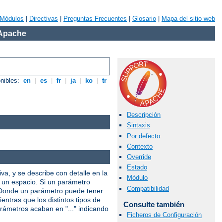
Módulos
|
Directivas
|
Preguntas Frecuentes
|
Glosario
|
Mapa del sitio web
 Apache
onibles:
en
|
es
|
fr
|
ja
|
ko
|
tr
Descripción
Sintaxis
Por defecto
Contexto
Override
Estado
iva, y se describe con detalle en la
Módulo
r un espacio. Si un parámetro
Compatibilidad
. Donde un parámetro puede tener
entras que los distintos tipos de
Consulte también
arámetros acaban en "..." indicando
Ficheros de Configuración