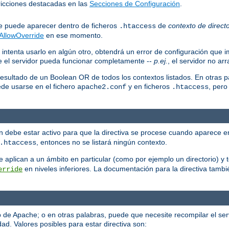
stricciones destacadas en las
Secciones de Configuración
.
que puede aparecer dentro de ficheros
de
contexto de directo
.htaccess
AllowOverride
en ese momento.
 intenta usarlo en algún otro, obtendrá un error de configuración que i
ue el servidor pueda funcionar completamente --
p.ej.
, el servidor no ar
resultado de un Boolean OR de todos los contextos listados. En otras p
ede usarse en el fichero
y en ficheros
, pero
apache2.conf
.htaccess
ión debe estar activo para que la directiva se procese cuando aparece e
, entonces no se listará ningún contexto.
.htaccess
 se aplican a un ámbito en particular (como por ejemplo un directorio) 
en niveles inferiores. La documentación para la directiva tambi
erride
eb de Apache; o en otras palabras, puede que necesite recompilar el se
ad. Valores posibles para estar directiva son: