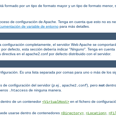
está formado por un tipo de formato mayor y un tipo de formato menor
roceso de configuración de Apache. Tenga en cuenta que esto no es n
cumentación de variable de entorno
para más detalles.
e la configuración completamente, el servidor Web Apache se comportar
r por defecto, esta sección debería indicar "
Ninguno
". Tenga en cuenta 
irectiva en el apache2.conf por defecto distribuido con el servidor.
onfiguración. Es una lista separada por comas para uno o más de los si
s de configuración del servidor (
p.ej.
,
), pero
not
dentro
apache2.conf
cheros
de ninguna manera.
.htaccess
er dentro de un contenedor
en el fichero de configuració
<VirtualHost>
puede usarse dentro de contenedores
,
,
<Directory>
<Location>
<Fi