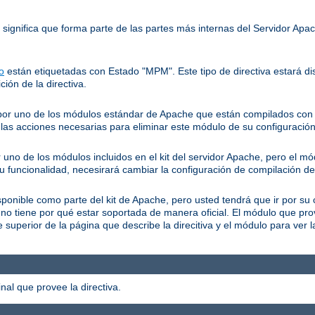
o significa que forma parte de las partes más internas del Servidor Ap
o
están etiquetadas con Estado "MPM". Este tipo de directiva estará dis
ción de la directiva.
a por uno de los módulos estándar de Apache que están compilados con e
as acciones necesarias para eliminar este módulo de su configuración
r uno de los módulos incluidos en el kit del servidor Apache, pero el m
su funcionalidad, necesirará cambiar la configuración de compilación de
isponible como parte del kit de Apache, pero usted tendrá que ir por su 
 no tiene por qué estar soportada de manera oficial. El módulo que pr
superior de la página que describe la direcitiva y el módulo para ver 
al que provee la directiva.