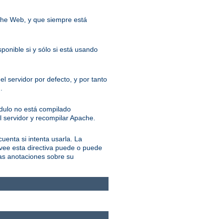
ache Web, y que siempre está
ponible si y sólo si está usando
l servidor por defecto, y por tanto
.
ódulo no está compilado
l servidor y recompilar Apache.
cuenta si intenta usarla. La
ovee esta directiva puede o puede
las anotaciones sobre su