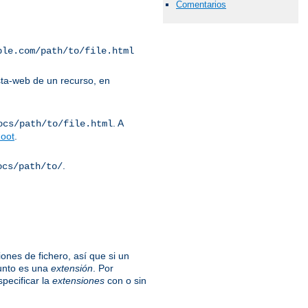
Comentarios
ple.com/path/to/file.html
ta-web de un recurso, en
. A
ocs/path/to/file.html
oot
.
.
ocs/path/to/
ones de fichero, así que si un
unto es una
extensión
. Por
specificar la
extensiones
con o sin