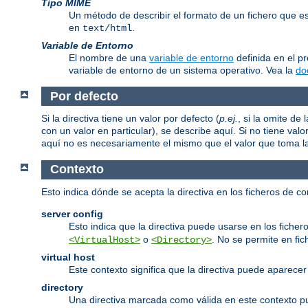
Tipo MIME
Un método de describir el formato de un fichero que 
en
.
text/html
Variable de Entorno
El nombre de una
variable de entorno
definida en el p
variable de entorno de un sistema operativo. Vea la
do
Por defecto
Si la directiva tiene un valor por defecto (
p.ej.
, si la omite d
con un valor en particular), se describe aquí. Si no tiene valo
aquí no es necesariamente el mismo que el valor que toma la d
Contexto
Esto indica dónde se acepta la directiva en los ficheros de c
server config
Esto indica que la directiva puede usarse en los fichero
o
. No se permite en fi
<VirtualHost>
<Directory>
virtual host
Este contexto significa que la directiva puede aparec
directory
Una directiva marcada como válida en este contexto 