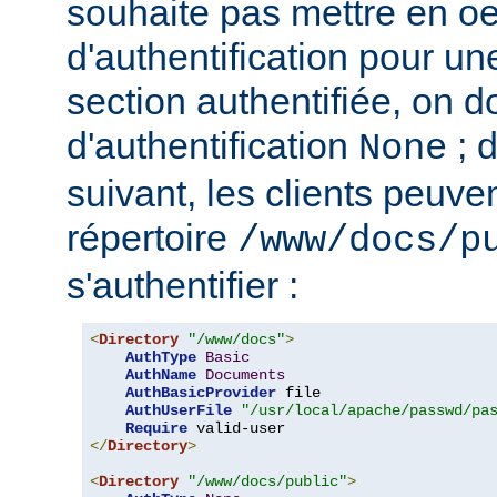
souhaite pas mettre en o
d'authentification pour u
section authentifiée, on doi
d'authentification
; 
None
suivant, les clients peuv
répertoire
/www/docs/p
s'authentifier :
<
Directory
"/www/docs"
>
AuthType
Basic
AuthName
Documents
AuthBasicProvider
 file

AuthUserFile
"/usr/local/apache/passwd/pa
Require
</
Directory
>
<
Directory
"/www/docs/public"
>