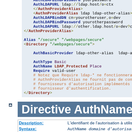
AuthLDAPBindPassword
 yourpassword

AuthLDAPURL
 ldap
://
ldap
.
host
/
o
=
ctx

</
AuthnProviderAlias
>
<
AuthnProviderAlias
 ldap ldap-other-alias
AuthLDAPBindDN
 cn
=
yourotheruser
,
o
=
dev

AuthLDAPBindPassword
 yourotherpassword

AuthLDAPURL
 ldap
://
other
.
ldap
.
host
/
o
=
dev
?
</
AuthnProviderAlias
>
Alias
"/secure"
"/webpages/secure"
<
Directory
"/webpages/secure"
>
AuthBasicProvider
 ldap-other-alias  ldap-a
AuthType
Basic
AuthName
LDAP_Protected
Place
Require
 valid-user

# Notez que Require ldap-* ne fonctionner
# AuthnProviderAlias ne fournit pas de co
# fournisseurs d'autorisation implémentés
# fournisseur d'authentification.
</
Directory
>
Directive
AuthNam
Description:
L'identifiant de l'autorisation à uti
Syntaxe:
AuthName
domaine d'autorisa