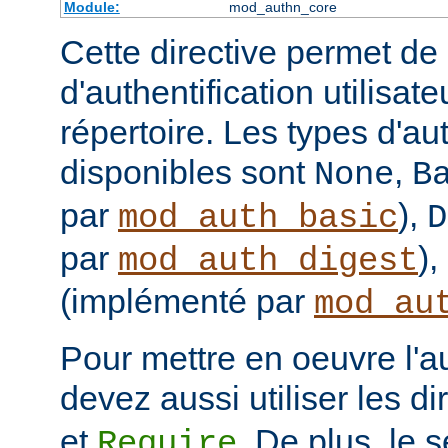
Module:
mod_authn_core
Cette directive permet de d
d'authentification utilisat
répertoire. Les types d'aut
disponibles sont
,
None
B
par
),
mod_auth_basic
D
par
),
mod_auth_digest
(implémenté par
mod_au
Pour mettre en oeuvre l'au
devez aussi utiliser les d
et
. De plus, le 
Require