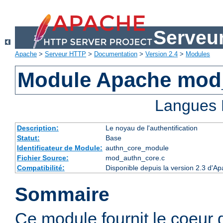
Serveu
Apache
>
Serveur HTTP
>
Documentation
>
Version 2.4
>
Modules
Module Apache mod
Langues 
Description:
Le noyau de l'authentification
Statut:
Base
Identificateur de Module:
authn_core_module
Fichier Source:
mod_authn_core.c
Compatibilité:
Disponible depuis la version 2.3 d'A
Sommaire
Ce module fournit le coeur 