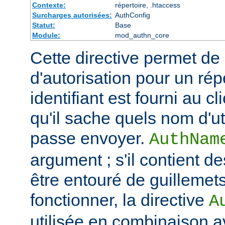
Contexte:
répertoire, .htaccess
Surcharges autorisées:
AuthConfig
Statut:
Base
Module:
mod_authn_core
Cette directive permet de dé
d'autorisation pour un rép
identifiant est fourni au c
qu'il sache quels nom d'ut
passe envoyer.
AuthNam
argument ; s'il contient de
être entouré de guillemet
fonctionner, la directive
A
utilisée en combinaison a