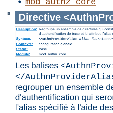
mod_authz_core
Directive
<AuthnPro
Description:
Regroupe un ensemble de directives qui consti
d'authentification de base et lui attribue l'alias 
Syntaxe:
<AuthnProviderAlias
alias-fournisseu
Contexte:
configuration globale
Statut:
Base
Module:
mod_authn_core
Les balises
<AuthnProv
</AuthnProviderAlia
regrouper un ensemble de
d'authentification qui ser
l'alias spécifié à l'aide de