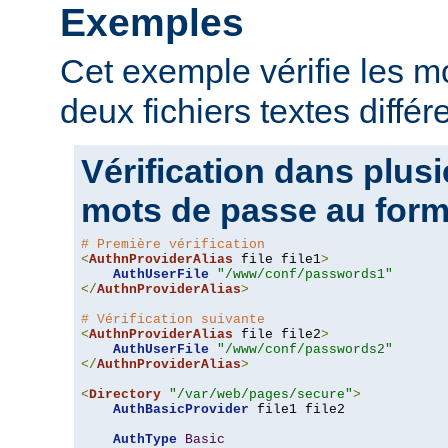
Exemples
Cet exemple vérifie les 
deux fichiers textes différ
Vérification dans plusi
mots de passe au form
# Première vérification
<
AuthnProviderAlias
 file file1
>
AuthUserFile
"/www/conf/passwords1"
</
AuthnProviderAlias
>
# Vérification suivante
<
AuthnProviderAlias
 file file2
>
AuthUserFile
"/www/conf/passwords2"
</
AuthnProviderAlias
>
<
Directory
"/var/web/pages/secure"
>
AuthBasicProvider
 file1 file2

AuthType
Basic