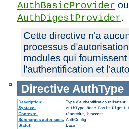
ou
AuthBasicProvider
.
AuthDigestProvider
Cette directive n'a aucun
processus d'autorisatio
modules qui fournissent 
l'authentification et l'aut
Directive
AuthType
Description:
Type d'authentification utilisateur
Syntaxe:
AuthType None|Basic|Digest|
Contexte:
répertoire, .htaccess
Surcharges autorisées:
AuthConfig
Statut:
Base