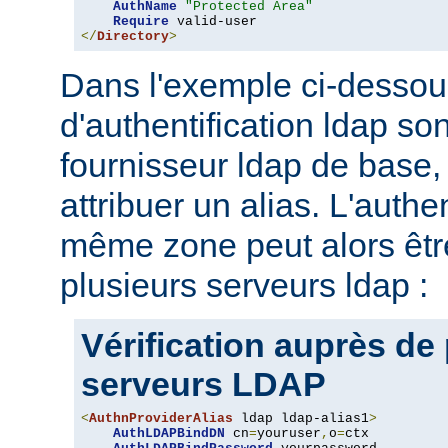
AuthName
"Protected Area"
Require
</
Directory
>
Dans l'exemple ci-dessou
d'authentification ldap son
fournisseur ldap de base, 
attribuer un alias. L'authe
même zone peut alors être
plusieurs serveurs ldap :
Vérification auprès de
serveurs LDAP
<
AuthnProviderAlias
 ldap ldap-alias1
>
AuthLDAPBindDN
 cn
=
youruser
,
o
=
ctx
