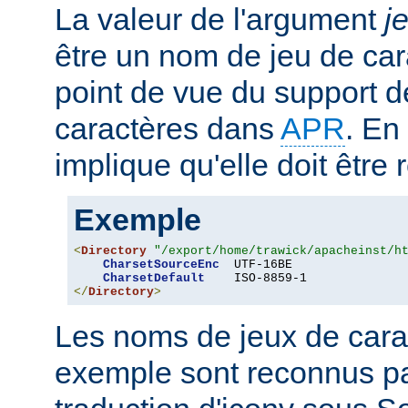
La valeur de l'argument
j
être un nom de jeu de car
point de vue du support d
caractères dans
APR
. En
implique qu'elle doit être
Exemple
<
Directory
"/export/home/trawick/apacheinst/h
CharsetSourceEnc
  UTF-16BE

CharsetDefault
</
Directory
>
Les noms de jeux de cara
exemple sont reconnus p