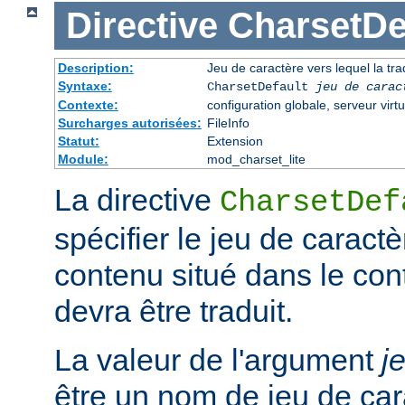
Directive
CharsetDe
Description:
Jeu de caractère vers lequel la trad
Syntaxe:
CharsetDefault
jeu de carac
Contexte:
configuration globale, serveur virtu
Surcharges autorisées:
FileInfo
Statut:
Extension
Module:
mod_charset_lite
La directive
CharsetDef
spécifier le jeu de caractè
contenu situé dans le co
devra être traduit.
La valeur de l'argument
j
être un nom de jeu de car