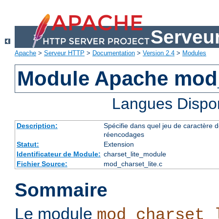
Serveu
Apache
>
Serveur HTTP
>
Documentation
>
Version 2.4
>
Modules
Module Apache mod_
Langues Dispo
Description:
Spécifie dans quel jeu de caractère do
réencodages
Statut:
Extension
Identificateur de Module:
charset_lite_module
Fichier Source:
mod_charset_lite.c
Sommaire
Le module
mod_charset_