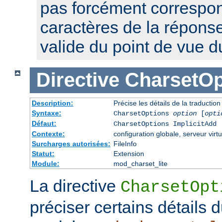
pas forcément correspon
caractères de la réponse,
valide du point de vue 
Directive
CharsetOp
Description:
Précise les détails de la traductio
Syntaxe:
CharsetOptions
option
[
opti
Défaut:
CharsetOptions ImplicitAdd
Contexte:
configuration globale, serveur virtu
Surcharges autorisées:
FileInfo
Statut:
Extension
Module:
mod_charset_lite
La directive
CharsetOpt
préciser certains détails