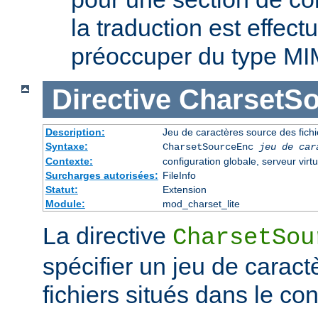
la traduction est effec
préoccuper du type MI
Directive
CharsetS
Description:
Jeu de caractères source des fichi
Syntaxe:
CharsetSourceEnc
jeu de car
Contexte:
configuration globale, serveur virtu
Surcharges autorisées:
FileInfo
Statut:
Extension
Module:
mod_charset_lite
La directive
CharsetSou
spécifier un jeu de caract
fichiers situés dans le co