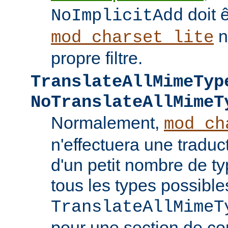
doit ê
NoImplicitAdd
n
mod_charset_lite
propre filtre.
TranslateAllMimeTyp
NoTranslateAllMimeT
Normalement,
mod_ch
n'effectuera une tradu
d'un petit nombre de 
tous les types possible
TranslateAllMimeT
pour une section de co