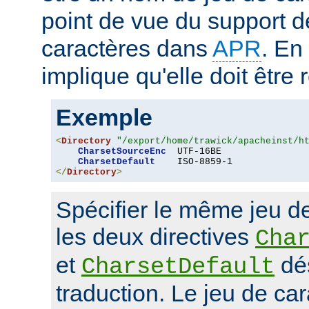
point de vue du support d
caractères dans
APR
. En
implique qu'elle doit être
Exemple
<
Directory
"/export/home/trawick/apacheinst/h
CharsetSourceEnc
  UTF-16BE

CharsetDefault
</
Directory
>
Spécifier le même jeu d
les deux directives
Cha
et
dés
CharsetDefault
traduction. Le jeu de car