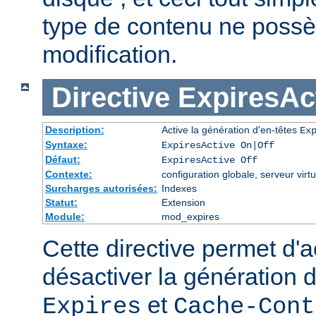
type de contenu ne possè
modification.
Directive
ExpiresAc
Description:
Active la génération d'en-têtes
Ex
Syntaxe:
ExpiresActive On|Off
Défaut:
ExpiresActive Off
Contexte:
configuration globale, serveur virtu
Surcharges autorisées:
Indexes
Statut:
Extension
Module:
mod_expires
Cette directive permet d'a
désactiver la génération 
et
Expires
Cache-Cont