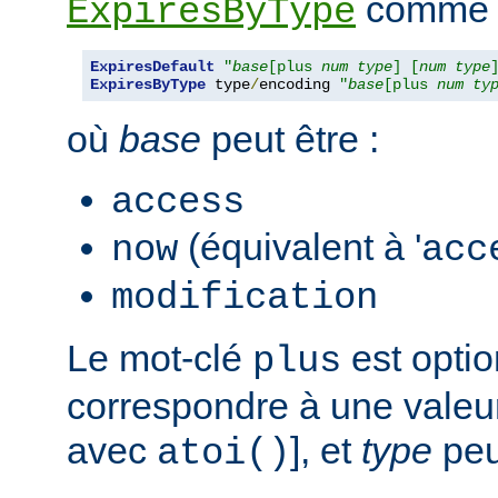
comme s
ExpiresByType
ExpiresDefault
"
base
[plus 
num
type
] [
num
type
ExpiresByType
 type
/
encoding 
"
base
[plus 
num
ty
où
base
peut être :
access
(équivalent à '
now
acc
modification
Le mot-clé
est opti
plus
correspondre à une valeur
avec
], et
type
peut
atoi()