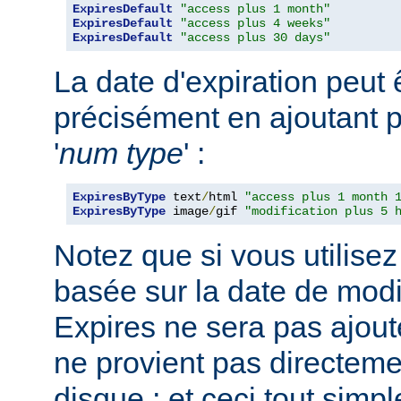
ExpiresDefault
"access plus 1 month"
ExpiresDefault
"access plus 4 weeks"
ExpiresDefault
"access plus 30 days"
La date d'expiration peut 
précisément en ajoutant p
'
num
type
' :
ExpiresByType
 text
/
html 
"access plus 1 month 
ExpiresByType
 image
/
gif 
"modification plus 5 
Notez que si vous utilisez
basée sur la date de modif
Expires ne sera pas ajout
ne provient pas directemen
disque ; et ceci tout sim