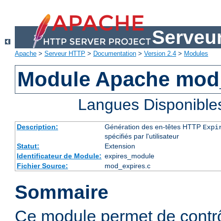
Serveu
Apache
>
Serveur HTTP
>
Documentation
>
Version 2.4
>
Modules
Module Apache mod
Langues Disponible
Description:
Génération des en-têtes HTTP
Expi
spécifiés par l'utilisateur
Statut:
Extension
Identificateur de Module:
expires_module
Fichier Source:
mod_expires.c
Sommaire
Ce module permet de contrôl