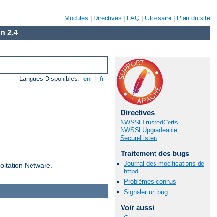
Modules
|
Directives
|
FAQ
|
Glossaire
|
Plan du site
n 2.4
Langues Disponibles:
en
|
fr
Directives
NWSSLTrustedCerts
NWSSLUpgradeable
SecureListen
Traitement des bugs
Journal des modifications de
loitation Netware.
httpd
Problèmes connus
Signaler un bug
Voir aussi