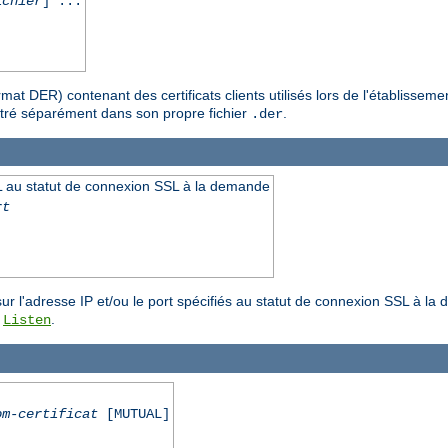
ichier
] ...
format DER) contenant des certificats clients utilisés lors de l'établis
gistré séparément dans son propre fichier
.
.der
 au statut de connexion SSL à la demande
rt
r l'adresse IP et/ou le port spécifiés au statut de connexion SSL à la 
e
.
Listen
om-certificat
[MUTUAL]