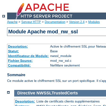
Apache
>
Serveur HTTP
>
Documentation
>
Version 2.4
>
Modules
Module Apache mod_nw_ssl
Description:
Active le chiffrement SSL pour Netwa
Statut:
Base
Identificateur de Module:
nwssl_module
Fichier Source:
mod_nw_ssl.c
Compatibilité:
NetWare seulement
Sommaire
Ce module active le chiffrement SSL sur un port spécifique. Il s'a
Directive
NWSSLTrustedCerts
Description:
Liste de certificats clients supplémentaires
Syntaxe: