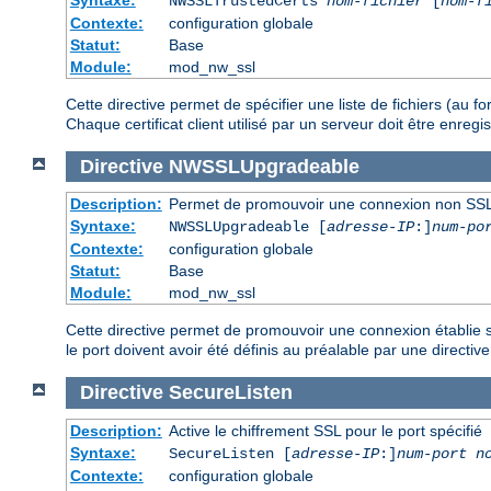
NWSSLTrustedCerts
nom-fichier
[
nom-f
Contexte:
configuration globale
Statut:
Base
Module:
mod_nw_ssl
Cette directive permet de spécifier une liste de fichiers (au 
Chaque certificat client utilisé par un serveur doit être enre
Directive
NWSSLUpgradeable
Description:
Permet de promouvoir une connexion non SSL
Syntaxe:
NWSSLUpgradeable [
adresse-IP
:]
num-po
Contexte:
configuration globale
Statut:
Base
Module:
mod_nw_ssl
Cette directive permet de promouvoir une connexion établie su
le port doivent avoir été définis au préalable par une directiv
Directive
SecureListen
Description:
Active le chiffrement SSL pour le port spécifié
Syntaxe:
SecureListen [
adresse-IP
:]
num-port
n
Contexte:
configuration globale