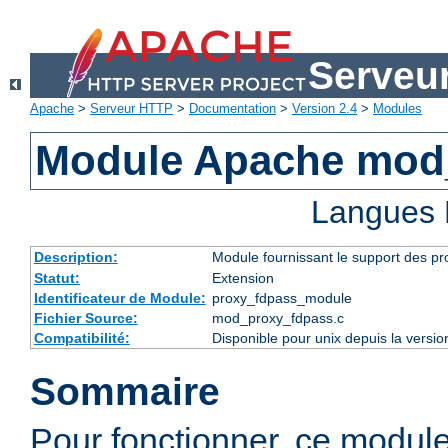
Serveu
Apache
>
Serveur HTTP
>
Documentation
>
Version 2.4
>
Modules
Module Apache mod
Langues 
Description:
Module fournissant le support des p
Statut:
Extension
Identificateur de Module:
proxy_fdpass_module
Fichier Source:
mod_proxy_fdpass.c
Compatibilité:
Disponible pour unix depuis la versi
Sommaire
Pour fonctionner, ce modul