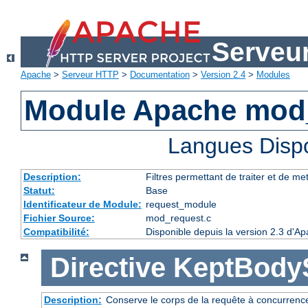
Serveu
Apache
>
Serveur HTTP
>
Documentation
>
Version 2.4
>
Modules
Module Apache mod
Langues Disp
Description:
Filtres permettant de traiter et de m
Statut:
Base
Identificateur de Module:
request_module
Fichier Source:
mod_request.c
Compatibilité:
Disponible depuis la version 2.3 d'A
Directive
KeptBody
Description:
Conserve le corps de la requête à concurrence 