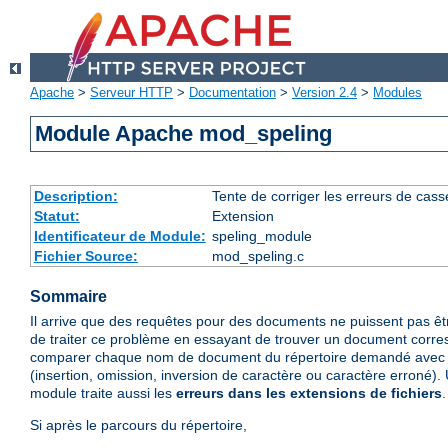
Apache
>
Serveur HTTP
>
Documentation
>
Version 2.4
>
Modules
Module Apache mod_speling
Description:
Tente de corriger les erreurs de cas
Statut:
Extension
Identificateur de Module:
speling_module
Fichier Source:
mod_speling.c
Sommaire
Il arrive que des requêtes pour des documents ne puissent pas ê
de traiter ce problème en essayant de trouver un document corre
comparer chaque nom de document du répertoire demandé avec 
(insertion, omission, inversion de caractère ou caractère erroné). 
module traite aussi les
erreurs dans les extensions de fichiers
.
Si après le parcours du répertoire,