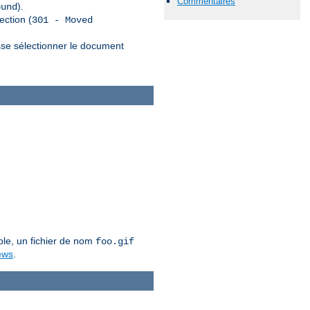
Commentaires
).
ound
ection (
301 - Moved
sse sélectionner le document
ple, un fichier de nom
foo.gif
ews
.