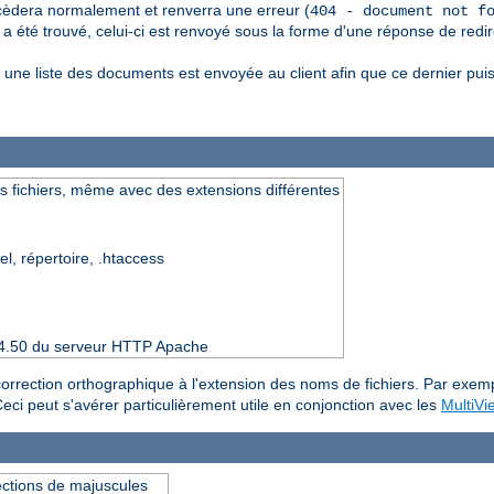
èdera normalement et renverra une erreur (
404 - document not f
 été trouvé, celui-ci est renvoyé sous la forme d'une réponse de redir
une liste des documents est envoyée au client afin que ce dernier pui
s fichiers, même avec des extensions différentes
el, répertoire, .htaccess
 2.4.50 du serveur HTTP Apache
e correction orthographique à l'extension des noms de fichiers. Par exem
Ceci peut s'avérer particulièrement utile en conjonction avec les
MultiVi
ections de majuscules