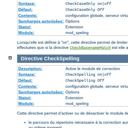
Syntaxe:
CheckCaseOnly on|off
Défaut:
CheckCaseOnly Off
Contexte:
configuration globale, serveur virtu
Surcharges autorisées:
Options
Statut:
Extension
Module:
mod_speling
Lorsqu'elle est définie à "on", cette directive permet de limi
effectuées que si la directive
est elle a
CheckBasenameMatch
Directive
CheckSpelling
Description:
Active le module de correction
Syntaxe:
CheckSpelling on|off
Défaut:
CheckSpelling Off
Contexte:
configuration globale, serveur virtu
Surcharges autorisées:
Options
Statut:
Extension
Module:
mod_speling
Cette directive permet d'activer ou de désactiver le module de
le parcours du répertoire nécessaire à la correction 
au même moment.