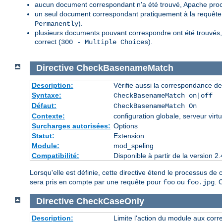
aucun document correspondant n'a été trouvé, Apache proc
un seul document correspondant pratiquement à la requête a
).
Permanently
plusieurs documents pouvant correspondre ont été trouvés, 
correct (
).
300 - Multiple Choices
Directive
CheckBasenameMatch
Description:
Vérifie aussi la correspondance de
Syntaxe:
CheckBasenameMatch on|off
Défaut:
CheckBasenameMatch On
Contexte:
configuration globale, serveur virtu
Surcharges autorisées:
Options
Statut:
Extension
Module:
mod_speling
Compatibilité:
Disponible à partir de la version
Lorsqu'elle est définie, cette directive étend le processus d
sera pris en compte par une requête pour
ou
. 
foo
foo.jpg
Directive
CheckCaseOnly
Description:
Limite l'action du module aux corr