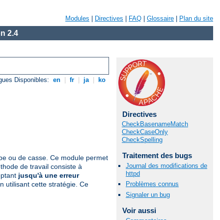
Modules
|
Directives
|
FAQ
|
Glossaire
|
Plan du site
n 2.4
gues Disponibles:
en
|
fr
|
ja
|
ko
Directives
CheckBasenameMatch
CheckCaseOnly
CheckSpelling
Traitement des bugs
appe ou de casse. Ce module permet
Journal des modifications de
hode de travail consiste à
httpd
eptant
jusqu'à une erreur
Problèmes connus
utilisant cette stratégie. Ce
Signaler un bug
Voir aussi