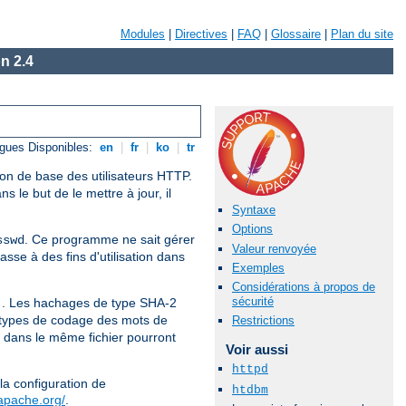
Modules
|
Directives
|
FAQ
|
Glossaire
|
Plan du site
n 2.4
gues Disponibles:
en
|
fr
|
ko
|
tr
tion de base des utilisateurs HTTP.
s le but de le mettre à jour, il
Syntaxe
Options
. Ce programme ne sait gérer
sswd
Valeur renvoyée
asse à des fins d'utilisation dans
Exemples
Considérations à propos de
sécurité
. Les hachages de type SHA-2
)
 types de codage des mots de
Restrictions
 dans le même fichier pourront
Voir aussi
httpd
la configuration de
htdbm
.apache.org/
.