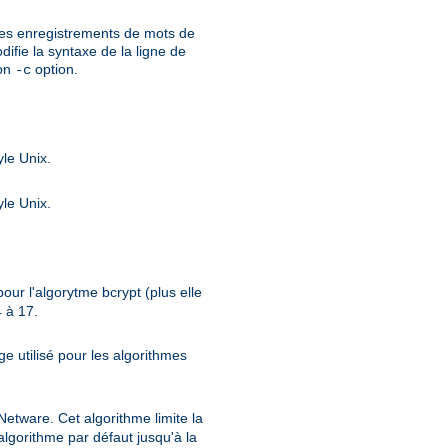
r des enregistrements de mots de
ifie la syntaxe de la ligne de
ion
option.
-c
yle Unix.
yle Unix.
our l'algorytme bcrypt (plus elle
4 à 17.
e utilisé pour les algorithmes
tware. Cet algorithme limite la
algorithme par défaut jusqu'à la