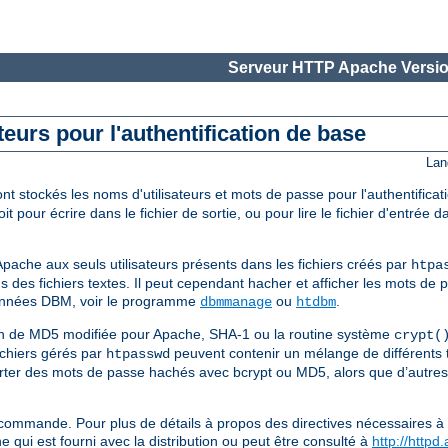
Serveur HTTP Apache Versio
teurs pour l'authentification de base
Lan
ont stockés les noms d'utilisateurs et mots de passe pour l'authentifica
pour écrire dans le fichier de sortie, ou pour lire le fichier d'entrée dan
Apache aux seuls utilisateurs présents dans les fichiers créés par
htpa
s des fichiers textes. Il peut cependant hacher et afficher les mots de p
données DBM, voir le programme
ou
.
dbmmanage
htdbm
ion de MD5 modifiée pour Apache, SHA-1 ou la routine système
crypt(
fichiers gérés par
peuvent contenir un mélange de différents
htpasswd
orter des mots de passe hachés avec bcrypt ou MD5, alors que d’autres
commande. Pour plus de détails à propos des directives nécessaires à 
e qui est fourni avec la distribution ou peut être consulté à
http://httpd