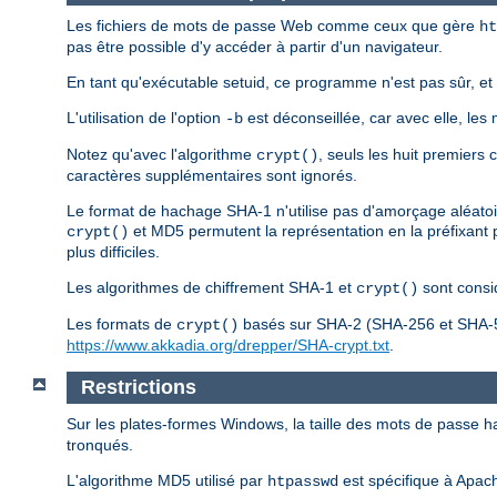
Les fichiers de mots de passe Web comme ceux que gère
ht
pas être possible d'y accéder à partir d'un navigateur.
En tant qu'exécutable setuid, ce programme n'est pas sûr, et
L'utilisation de l'option
est déconseillée, car avec elle, le
-b
Notez qu'avec l'algorithme
, seuls les huit premiers
crypt()
caractères supplémentaires sont ignorés.
Le format de hachage SHA-1 n'utilise pas d'amorçage aléatoi
et MD5 permutent la représentation en la préfixant 
crypt()
plus difficiles.
Les algorithmes de chiffrement SHA-1 et
sont cons
crypt()
Les formats de
basés sur SHA-2 (SHA-256 et SHA-512)
crypt()
https://www.akkadia.org/drepper/SHA-crypt.txt
.
Restrictions
Sur les plates-formes Windows, la taille des mots de passe 
tronqués.
L'algorithme MD5 utilisé par
est spécifique à Apach
htpasswd