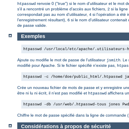
renvoie 0 ("true") si le nom d'utilisateur et le mot
htpasswd
s'il a rencontré un problème d'accès aux fichiers,
si la lign
2
correspondait pas au nom d'utilisateur,
si l'opération a été
4
l'enregistrement résultant),
si le nom d'utilisateur contenait
6
de passe valide.
Exemples
htpasswd /usr/local/etc/apache/.utilisateurs-
Ajoute ou modifie le mot de passe de l'utilisateur
. Le
jsmith
modifié pour Apache. Si le fichier spécifié n'existe pas,
htpas
htpasswd -c /home/doe/public_html/.htpasswd j
Crée un nouveau fichier de mots de passe et y enregistre une 
être ni lu ni écrit, il n'est pas modifié et
affichera u
htpasswd
htpasswd -db /usr/web/.htpasswd-tous jones Pw
Chiffre le mot de passe spécifié dans la ligne de commande (
Considérations à propos de sécurité