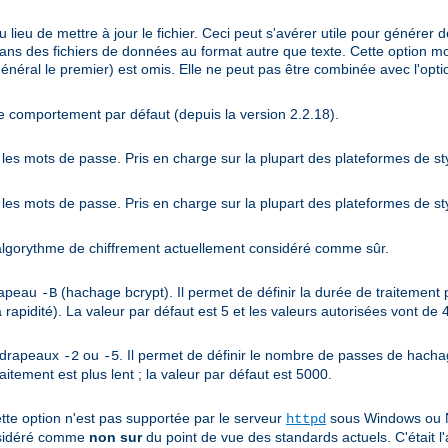
 au lieu de mettre à jour le fichier. Ceci peut s'avérer utile pour génére
dans des fichiers de données au format autre que texte. Cette option mod
énéral le premier) est omis. Elle ne peut pas être combinée avec l'opt
e comportement par défaut (depuis la version 2.2.18).
les mots de passe. Pris en charge sur la plupart des plateformes de st
les mots de passe. Pris en charge sur la plupart des plateformes de st
n algorythme de chiffrement actuellement considéré comme sûr.
drapeau
(hachage bcrypt). Il permet de définir la durée de traitement p
-B
a rapidité). La valeur par défaut est 5 et les valeurs autorisées vont de 
s drapeaux
ou
. Il permet de définir le nombre de passes de hachag
-2
-5
itement est plus lent ; la valeur par défaut est 5000.
te option n'est pas supportée par le serveur
sous Windows ou Ne
httpd
onsidéré comme
non sur
du point de vue des standards actuels. C'était l'