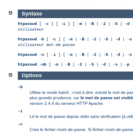
Syntaxe
htpasswd
[ -
c
] [ -
i
] [ -
m
| -
B
| -
2
| -
5
| -
d
|
utilisateur
htpasswd
-
b
[ -
c
] [ -
m
| -
B
| -
2
| -
5
| -
d
| -
s
utilisateur
mot-de-passe
htpasswd
-
n
[ -
i
] [ -
m
| -
B
| -
2
| -
5
| -
d
| -
s
htpasswd
-
nb
[ -
m
| -
B
| -
2
| -
5
| -
d
| -
s
| -
p
]
Options
-b
Utilise le mode batch ; c'est à dire, extrait le mot de 
plus grande prudence, car
le mot de passe est visible
version 2.4.4 du serveur HTTP Apache.
-i
Lit le mot de passe depuis stdin sans vérification (à util
-c
Crée le
fichier-mots-de-passe
. Si
fichier-mots-de-pass