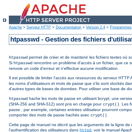
Apache
>
Serveur HTTP
>
Documentation
>
Version 2.4
>
Programmes
htpasswd - Gestion des fichiers d'utilisa
permet de créer et de maintenir les fichiers textes où s
htpasswd
Si
rencontre un problème d'accès à un fichier, que ce soit 
htpasswd
renvoie un code d'erreur et n'effectue aucune modification.
Il est possible de limiter l'accès aux ressources du serveur HTTP 
les noms d'utilisateurs et mots de passe que s'ils sont stockés dan
d'autres types de bases de données. Pour utiliser une base de 
hache les mots de passe en utilisant bcrypt, une vers
htpasswd
(SHA-256 and SHA-512) sont pris en charge pour
. Les 
crypt()
passe ; par exemple, certaines entrées utilisateur pourront comp
comporter des mots de passe hachés avec
.
crypt()
Cette page de manuel ne décrit que les arguments de la ligne de 
l'authentification des utilisateurs dans
, voir le manuel Apach
httpd