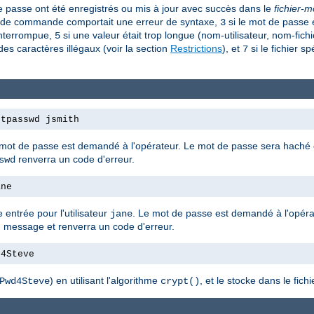
 de passe ont été enregistrés ou mis à jour avec succès dans le
fichier-
e de commande comportait une erreur de syntaxe,
si le mot de passe 
3
 interrompue,
si une valeur était trop longue (nom-utilisateur, nom-fich
5
 des caractères illégaux (voir la section
Restrictions
), et
si le fichier sp
7
htpasswd jsmith
 mot de passe est demandé à l'opérateur. Le mot de passe sera haché e
renverra un code d'erreur.
swd
ane
entrée pour l'utilisateur
. Le mot de passe est demandé à l'opérate
jane
n message et renverra un code d'erreur.
d4Steve
) en utilisant l'algorithme
, et le stocke dans le fichi
Pwd4Steve
crypt()