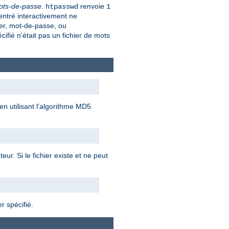
mots-de-passe
.
renvoie
htpasswd
1
entré interactivement ne
ier, mot-de-passe, ou
écifié n'était pas un fichier de mots
n utilisant l'algorithme MD5
ur. Si le fichier existe et ne peut
er spécifié.