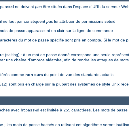
ne doivent
pas
être situés dans l'espace d'URI du serveur Web -
passwd
 il ne faut par conséquent
pas
lui attribuer de permissions setuid.
s mots de passe apparaissent en clair sur la ligne de commande.
 caractères du mot de passe spécifié sont pris en compte. Si le mot de pa
re (salting) : à un mot de passe donné correspond une seule représen
par une chaîne d'amorce aléatoire, afin de rendre les attaques de mots
idérés comme
non surs
du point de vue des standards actuels.
 sont pris en charge sur la plupart des systèmes de style Unix récent
hachés avec
est limitée à
caractères. Les mots de passe do
htpasswd
255
e ; les mots de passe hachés en utilisant cet algorithme seront inutili