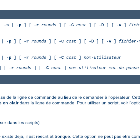
 -
s
| -
p
] [ -
r
rounds
] [ -
C
cost
] [ -
D
] [ -
v
]
fich
| -
p
] [ -
r
rounds
] [ -
C
cost
] [ -
D
] [ -
v
]
fichier-
| -
p
] [ -
r
rounds
] [ -
C
cost
]
nom-utilisateur
 [ -
r
rounds
] [ -
C
cost
]
nom-utilisateur
mot-de-passe
passe de la ligne de commande au lieu de le demander à l'opérateur. Cette
 en clair
dans la ligne de commande. Pour utiliser un script, voir l'opt
iser dans les scripts).
e
existe déjà, il est réécrit et tronqué. Cette option ne peut pas être co