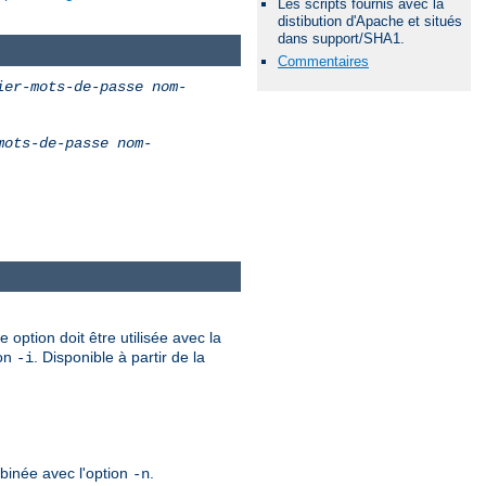
Les scripts fournis avec la
distibution d'Apache et situés
dans support/SHA1.
Commentaires
ier-mots-de-passe
nom-
mots-de-passe
nom-
 option doit être utilisée avec la
ion
. Disponible à partir de la
-i
mbinée avec l'option
.
-n