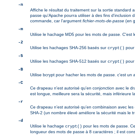
-n
Affiche le résultat du traitement sur la sortie standard
passe qu'Apache pourra utiliser à des fins d'inclusion 
commande, car l'argument
fichier-mots-de-passe
(en g
-m
Utilise le hachage MD5 pour les mots de passe. C'est l
-2
Utilise les hachages SHA-256 basés sur
pour 
crypt()
-5
Utilise les hachages SHA-512 basés sur
pour 
crypt()
-B
Utilise bcrypt pour hacher les mots de passe. c'est u
-C
Ce drapeau n'est autorisé qu'en conjonction avec le 
est longue, meilleure sera la sécurité, mais inférieure l
-r
Ce drapeau n’est autorisé qu’en combinaison avec le
SHA-2 (un nombre élevé améliore la sécurité mais le tra
-d
Utilise le hachage
pour les mots de passe. Cet
crypt()
longueur des mots de passe à 8 caractères ; il est c