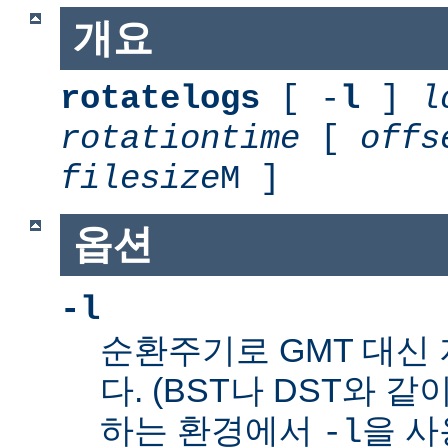
개요
rotatelogs
[ -
l
]
l
rotationtime
[
offs
filesize
M ]
옵션
-l
순환주기로 GMT 대신
다. (BST나 DST와 같
하는 환경에서
을 사
-l