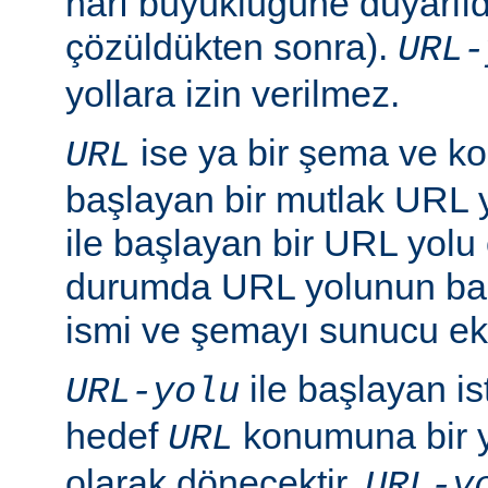
harf büyüklüğüne duyarlıd
çözüldükten sonra).
URL-
yollara izin verilmez.
ise ya bir şema ve ko
URL
başlayan bir mutlak URL ya
ile başlayan bir URL yolu ol
durumda URL yolunun baş
ismi ve şemayı sunucu ekl
ile başlayan is
URL-yolu
hedef
konumuna bir y
URL
olarak dönecektir.
URL-y