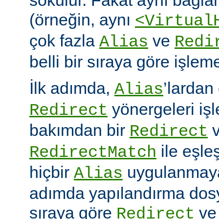
(örneğin, aynı
<Virtual
çok fazla
ve
Alias
Redi
belli bir sıraya göre işlem
İlk adımda,
’lardan
Alias
yönergeleri iş
Redirect
bakımdan bir
v
Redirect
ile eşleş
RedirectMatch
hiçbir
uygulanmayac
Alias
adımda yapılandırma dosy
sıraya göre
v
Redirect