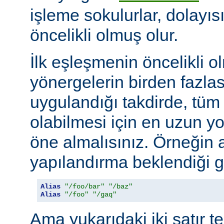
işleme sokulurlar, dolayıs
öncelikli olmuş olur.
İlk eşleşmenin öncelikli o
yönergelerin birden fazlası
uygulandığı takdirde, tüm 
olabilmesi için en uzun y
öne almalısınız. Örneğin 
yapılandırma beklendiği gi
Alias
"/foo/bar"
"/baz"
Alias
"/foo"
"/gaq"
Ama yukarıdaki iki satır t