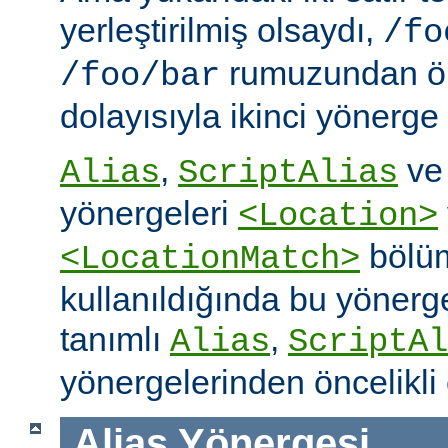
yerleştirilmiş olsaydı,
/fo
rumuzundan ön
/foo/bar
dolayısıyla ikinci yönerge
,
v
Alias
ScriptAlias
yönergeleri
<Location>
bölüm
<LocationMatch>
kullanıldığında bu yönerg
tanımlı
,
Alias
ScriptAl
yönergelerinden öncelikli 
Alias
Yönergesi