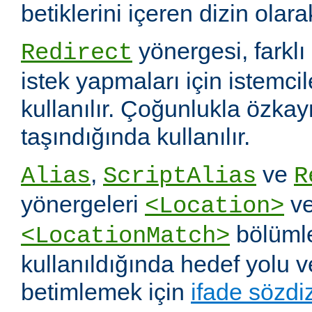
betiklerini içeren dizin olara
yönergesi, farklı 
Redirect
istek yapmaları için istemci
kullanılır. Çoğunlukla özka
taşındığında kullanılır.
,
ve
Alias
ScriptAlias
R
yönergeleri
v
<Location>
bölümle
<LocationMatch>
kullanıldığında hedef yolu 
betimlemek için
ifade sözdi