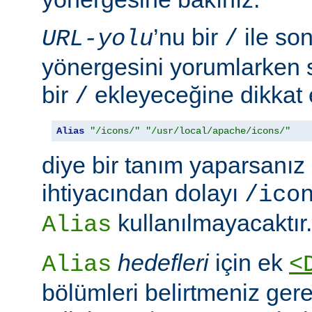
’nu bir
ile so
URL-yolu
/
yönergesini yorumlarken
bir
ekleyeceğine dikkat e
/
Alias
"/icons/"
"/usr/local/apache/icons/"
diye bir tanım yaparsanız
ihtiyacından dolayı
/ico
kullanılmayacaktır.
Alias
hedefleri
için ek
Alias
<
bölümleri belirtmeniz ger