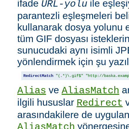
ifade
ile eşleş
URL-yolu
parantezli eşleşmeleri bel
kullanarak dosya yolunu e
tüm GIF dosyası isteklerin
sunucudaki aynı isimli J
yönlendirmek için şu yazıla
RedirectMatch
"(.*)\.gif$"
"http://baska.exam
ve
ar
Alias
AliasMatch
ilgili hususlar
Redirect
arasındakilere de uygulanır
yönergesine
AliasMatch