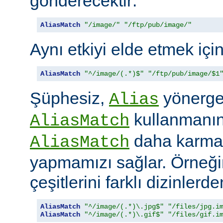
gönderecektir:
AliasMatch
"/image/"
"/ftp/pub/image/"
Aynı etkiyi elde etmek içi
AliasMatch
"^/image/(.*)$"
"/ftp/pub/image/$1
Şüphesiz,
yönerges
Alias
kullanmanın 
AliasMatch
daha karmaş
AliasMatch
yapmamızı sağlar. Örneğin
çeşitlerini farklı dizinler
AliasMatch
"^/image/(.*)\.jpg$"
"/files/jpg.i
AliasMatch
"^/image/(.*)\.gif$"
"/files/gif.i