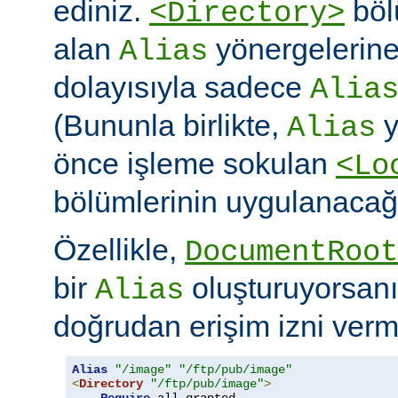
ediniz.
böl
<Directory>
alan
yönergelerine ö
Alias
dolayısıyla sadece
Alia
(Bununla birlikte,
y
Alias
önce işleme sokulan
<Lo
bölümlerinin uygulanacağı
Özellikle,
DocumentRoot
bir
oluşturuyorsanı
Alias
doğrudan erişim izni verme
Alias
"/image"
"/ftp/pub/image"
<
Directory
"/ftp/pub/image"
>