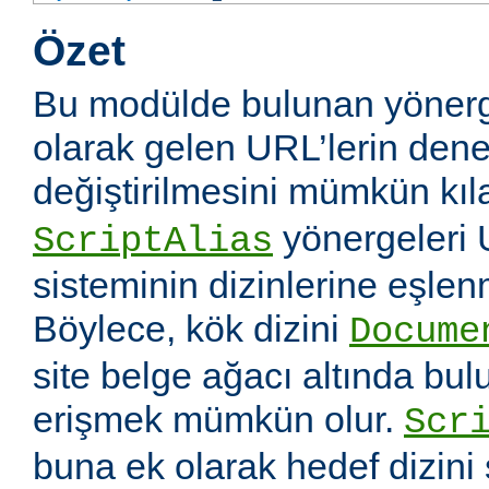
Özet
Bu modülde bulunan yönerg
olarak gelen URL’lerin dene
değiştirilmesini mümkün kıl
yönergeleri 
ScriptAlias
sisteminin dizinlerine eşlen
Böylece, kök dizini
Docume
site belge ağacı altında bu
erişmek mümkün olur.
Scr
buna ek olarak hedef dizin