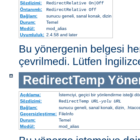
Sözdizimi:
RedirectRelative On|Off
Öntanımlı:
RedirectRelative Off
Bağlam:
sunucu geneli, sanal konak, dizin
Durum:
Temel
Modül:
mod_alias
Uyumluluk:
2.4.58 and later
Bu yönergenin belgesi h
çevrilmedi. Lütfen İngiliz
RedirectTemp
Yöne
Açıklama:
İstemciyi, geçici bir yönlendirme isteği dö
Sözdizimi:
RedirectTemp
URL-yolu
URL
Bağlam:
sunucu geneli, sanal konak, dizin, .htacc
Geçersizleştirme:
FileInfo
Durum:
Temel
Modül:
mod_alias