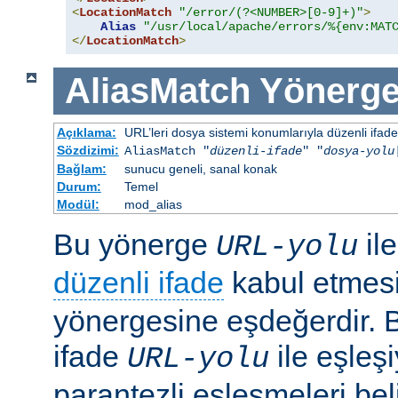
<
LocationMatch
"/error/(?<NUMBER>[0-9]+)"
>
Alias
"/usr/local/apache/errors/%{env:MAT
</
LocationMatch
>
AliasMatch
Yönerge
Açıklama:
URL’leri dosya sistemi konumlarıyla düzenli ifadel
Sözdizimi:
AliasMatch "
düzenli-ifade
" "
dosya-yolu
Bağlam:
sunucu geneli, sanal konak
Durum:
Temel
Modül:
mod_alias
Bu yönerge
il
URL-yolu
düzenli ifade
kabul etmes
yönergesine eşdeğerdir. Be
ifade
ile eşleş
URL-yolu
parantezli eşleşmeleri bel