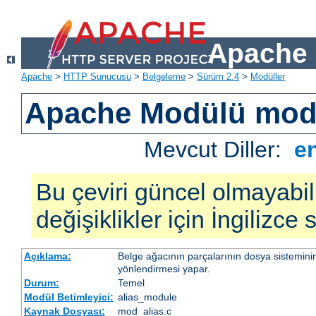
Apache 
Apache
>
HTTP Sunucusu
>
Belgeleme
>
Sürüm 2.4
>
Modüller
Apache Modülü mod
Mevcut Diller:
e
Bu çeviri güncel olmayabil
değişiklikler için İngilizce
Açıklama:
Belge ağacının parçalarının dosya sistemini
yönlendirmesi yapar.
Durum:
Temel
Modül Betimleyici:
alias_module
Kaynak Dosyası:
mod_alias.c