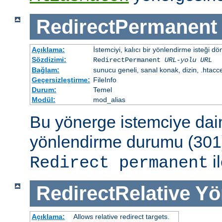
RedirectPermanent
Açıklama:
İstemciyi, kalıcı bir yönlendirme isteği dö
Sözdizimi:
RedirectPermanent
URL-yolu
URL
Bağlam:
sunucu geneli, sanal konak, dizin, .htacc
Geçersizleştirme:
FileInfo
Durum:
Temel
Modül:
mod_alias
Bu yönerge istemciye dai
yönlendirme durumu (301)
il
Redirect permanent
RedirectRelative
Yö
Açıklama:
Allows relative redirect targets.