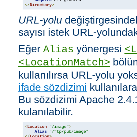
Require
</
Directory
>
URL-yolu
değiştirgesindek
sayısı istek URL-yolundaki
Eğer
yönergesi
Alias
<L
bölüm
<LocationMatch>
kullanılırsa URL-yolu yoks
ifade sözdizimi
kullanılar
Bu sözdizimi Apache 2.4.
kulanılabilir.
<
Location
"/image"
>
Alias
"/ftp/pub/image"
</
Location
>