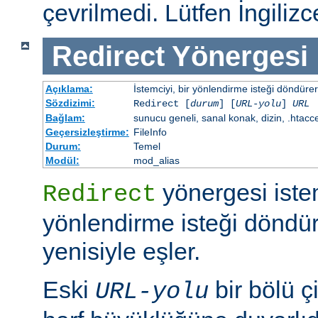
çevrilmedi. Lütfen İngiliz
Redirect
Yönergesi
Açıklama:
İstemciyi, bir yönlendirme isteği döndürere
Sözdizimi:
Redirect [
durum
] [
URL-yolu
]
URL
Bağlam:
sunucu geneli, sanal konak, dizin, .htacc
Geçersizleştirme:
FileInfo
Durum:
Temel
Modül:
mod_alias
yönergesi iste
Redirect
yönlendirme isteği döndür
yenisiyle eşler.
Eski
bir bölü çi
URL-yolu