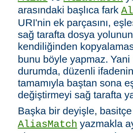
arasındaki başlıca fark
Al
URI'nin ek parçasını, eşl
sağ tarafta dosya yolunu
kendiliğinden kopyalamas
bunu böyle yapmaz. Yani
durumda, düzenli ifadenin
tamamıyla baştan sona eş
değiştirmeyi sağ tarafta y
Başka bir deyişle, basitç
yazmakla ayn
AliasMatch