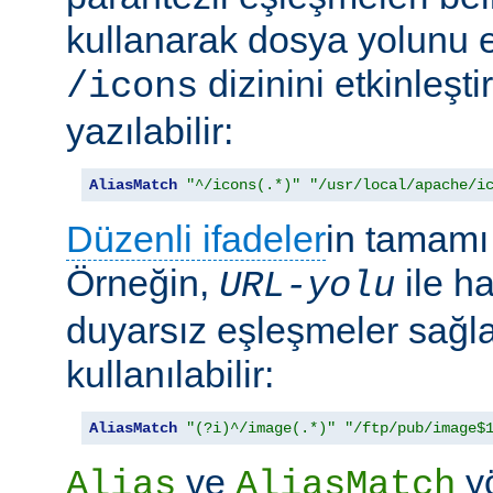
kullanarak dosya yolunu e
dizinini etkinleşt
/icons
yazılabilir:
AliasMatch
"^/icons(.*)"
"/usr/local/apache/i
Düzenli ifadeler
in tamamı 
Örneğin,
ile h
URL-yolu
duyarsız eşleşmeler sağl
kullanılabilir:
AliasMatch
"(?i)^/image(.*)"
"/ftp/pub/image$
ve
yö
Alias
AliasMatch