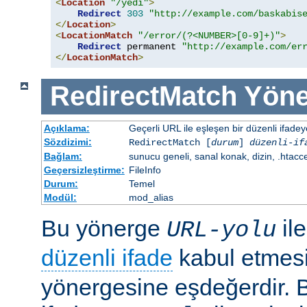
<
Location
"/yedi"
>
Redirect
303
"http://example.com/baskabis
</
Location
>
<
LocationMatch
"/error/(?<NUMBER>[0-9]+)"
>
Redirect
 permanent 
"http://example.com/er
</
LocationMatch
>
RedirectMatch
Yöne
Açıklama:
Geçerli URL ile eşleşen bir düzenli ifade
Sözdizimi:
RedirectMatch [
durum
]
düzenli-if
Bağlam:
sunucu geneli, sanal konak, dizin, .htacc
Geçersizleştirme:
FileInfo
Durum:
Temel
Modül:
mod_alias
Bu yönerge
il
URL-yolu
düzenli ifade
kabul etmes
yönergesine eşdeğerdir. Be