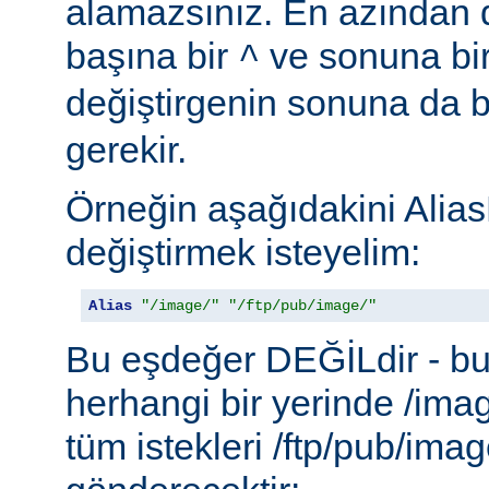
alamazsınız. En azından d
başına bir
ve sonuna bi
^
değiştirgenin sonuna da b
gerekir.
Örneğin aşağıdakini Alias
değiştirmek isteyelim:
Alias
"/image/"
"/ftp/pub/image/"
Bu eşdeğer DEĞİLdir - b
herhangi bir yerinde /ima
tüm istekleri /ftp/pub/imag