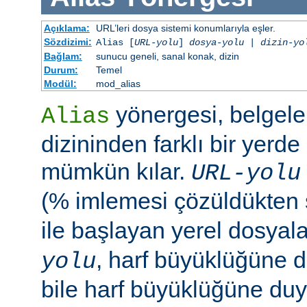
Açıklama:
URL’leri dosya sistemi konumlarıyla eşler.
Sözdizimi:
Alias [
URL-yolu
]
dosya-yolu
|
dizin-yo
Bağlam:
sunucu geneli, sanal konak, dizin
Durum:
Temel
Modül:
mod_alias
yönergesi, belgele
Alias
dizininden farklı bir yerd
mümkün kılar.
URL-yolu
(% imlemesi çözüldükten
ile başlayan yerel dosyala
, harf büyüklüğüne d
yolu
bile harf büyüklüğüne duya