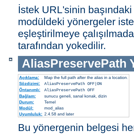
İstek URL'sinin başındaki 
modüldeki yönergeler iste
eşleştirilmeye çalışılma
tarafından yokedilir.
AliasPreservePath
Açıklama:
Map the full path after the alias in a location.
Sözdizimi:
AliasPreservePath OFF|ON
Öntanımlı:
AliasPreservePath OFF
Bağlam:
sunucu geneli, sanal konak, dizin
Durum:
Temel
Modül:
mod_alias
Uyumluluk:
2.4.58 and later
Bu yönergenin belgesi h