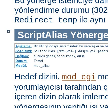
Bu yönerge istemciye dai
yönlendirme durumu (302)
ile aynı 
Redirect temp
ScriptAlias
Yönerge
Açıklama:
Bir URL’yi dosya sistemindeki bir yere eşler ve hed
Sözdizimi:
ScriptAlias [
URL-yolu
]
dosya-yolu
|
dizi
Bağlam:
sunucu geneli, sanal konak, dizin
Durum:
Temel
Modül:
mod_alias
Hedef dizini,
mod
mod_cgi
yorumlayıcısı tarafından ça
içeren dizin olarak imlem
yönergesinin yaptığı işi y