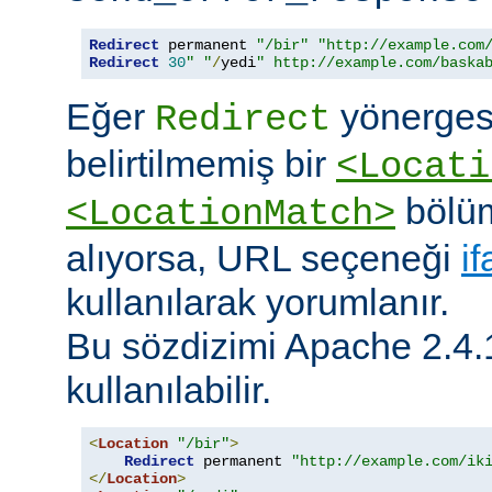
Redirect
 permanent 
"/bir"
"http://example.com
Redirect
30
" "
/
yedi
" http://example.com/baska
Eğer
yönerges
Redirect
belirtilmemiş bir
<Locati
bölüm
<LocationMatch>
alıyorsa, URL seçeneği
i
kullanılarak yorumlanır.
Bu sözdizimi Apache 2.4.
kullanılabilir.
<
Location
"/bir"
>
Redirect
 permanent 
"http://example.com/ik
</
Location
>