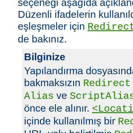
seçeneği aşağıda açıklandı
Düzenli ifadelerin kullanı
eşleşmeler için
Redirec
de bakınız.
Bilginize
Yapılandırma dosyasında
bakmaksızın
Redirect
ve
Alias
ScriptAlia
önce ele alınır.
<Locat
içinde kullanılmış bir
Re