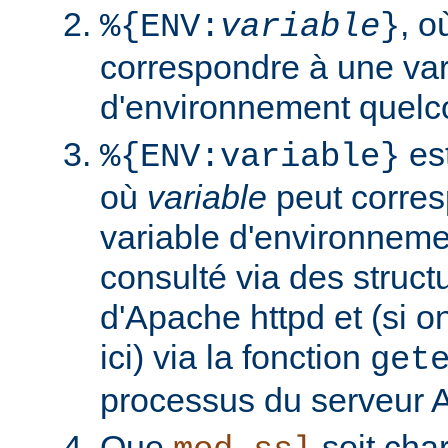
, 
%{ENV:
variable
}
correspondre à une var
d'environnement quelc
est
%{ENV:variable}
où
variable
peut corres
variable d'environneme
consulté via des struct
d'Apache httpd et (si o
ici) via la fonction
get
processus du serveur 
Que
soit cha