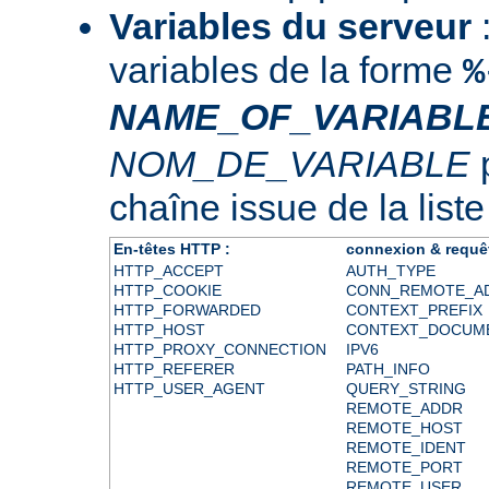
Variables du serveur
:
variables de la forme
%
NAME_OF_VARIABL
NOM_DE_VARIABLE
p
chaîne issue de la liste
En-têtes HTTP :
connexion & requê
HTTP_ACCEPT
AUTH_TYPE
HTTP_COOKIE
CONN_REMOTE_A
HTTP_FORWARDED
CONTEXT_PREFIX
HTTP_HOST
CONTEXT_DOCUM
HTTP_PROXY_CONNECTION
IPV6
HTTP_REFERER
PATH_INFO
HTTP_USER_AGENT
QUERY_STRING
REMOTE_ADDR
REMOTE_HOST
REMOTE_IDENT
REMOTE_PORT
REMOTE_USER