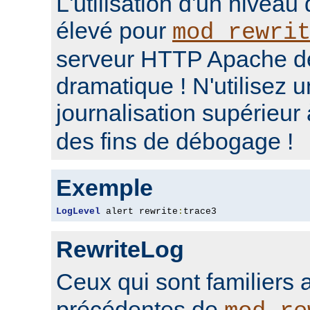
L'utilisation d'un niveau
élevé pour
mod_rewri
serveur HTTP Apache d
dramatique ! N'utilisez 
journalisation supérieur
des fins de débogage !
Exemple
LogLevel
 alert rewrite
:
trace3
RewriteLog
Ceux qui sont familiers 
précédentes de