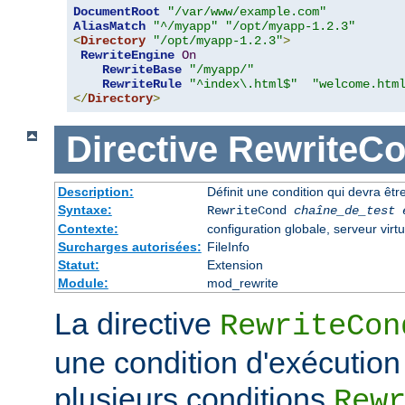
DocumentRoot
"/var/www/example.com"
AliasMatch
"^/myapp"
"/opt/myapp-1.2.3"
<
Directory
"/opt/myapp-1.2.3"
>
RewriteEngine
On
RewriteBase
"/myapp/"
RewriteRule
"^index\.html$"
"welcome.htm
</
Directory
>
Directive
RewriteC
Description:
Définit une condition qui devra être
Syntaxe:
RewriteCond
chaîne_de_test
Contexte:
configuration globale, serveur virtu
Surcharges autorisées:
FileInfo
Statut:
Extension
Module:
mod_rewrite
La directive
RewriteCon
une condition d'exécution
plusieurs conditions
Rew