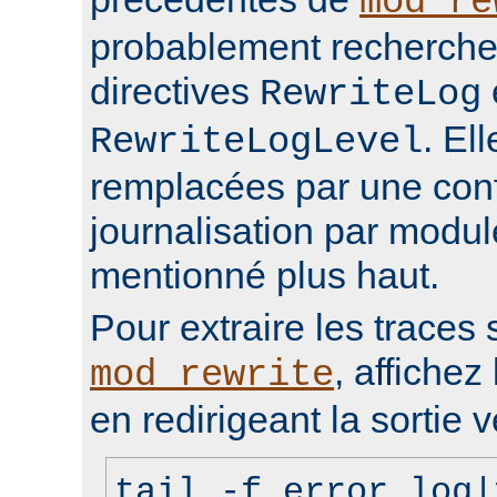
mod_re
probablement rechercher
directives
RewriteLog
. El
RewriteLogLevel
remplacées par une conf
journalisation par modu
mentionné plus haut.
Pour extraire les traces 
, affichez 
mod_rewrite
en redirigeant la sortie v
tail -f error_log|