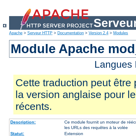
Serveu
Apache
>
Serveur HTTP
>
Documentation
>
Version 2.4
>
Modules
Module Apache mod_
Langues 
Cette traduction peut être 
la version anglaise pour 
récents.
Description:
Ce module fournit un moteur de réécr
les URLs des requêtes à la volée
Statut:
Extension