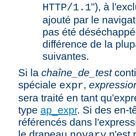
"), à l'ex
HTTP/1.1
ajouté par le navigat
pas été déséchappée
différence de la plup
suivantes.
Si la
chaîne_de_test
conti
spéciale
,
expressi
expr
sera traité en tant qu'exp
type
ap_expr
. Si des en-
référencés dans l'expressi
le drapeau
n'est 
novary