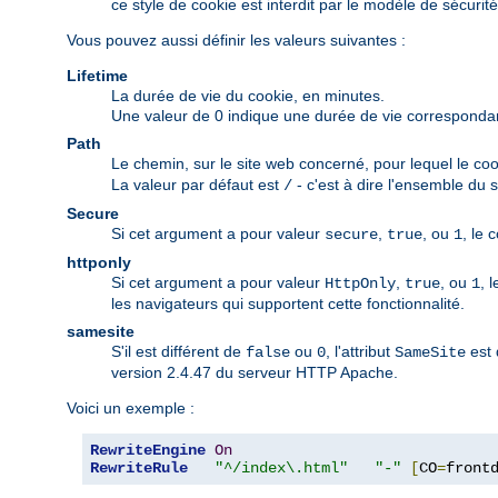
ce style de cookie est interdit par le modèle de sécurit
Vous pouvez aussi définir les valeurs suivantes :
Lifetime
La durée de vie du cookie, en minutes.
Une valeur de 0 indique une durée de vie correspondant 
Path
Le chemin, sur le site web concerné, pour lequel le coo
La valeur par défaut est
- c'est à dire l'ensemble du s
/
Secure
Si cet argument a pour valeur
,
, ou
, le 
secure
true
1
httponly
Si cet argument a pour valeur
,
, ou
, 
HttpOnly
true
1
les navigateurs qui supportent cette fonctionnalité.
samesite
S'il est différent de
ou
, l'attribut
est 
false
0
SameSite
version 2.4.47 du serveur HTTP Apache.
Voici un exemple :
RewriteEngine
On
RewriteRule
"^/index\.html"
"-"
[
CO
=
front