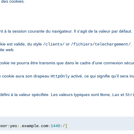
é des cookies.
à la session courante du navigateur. Il s'agit de la valeur par défaut.
kie est valide, du style
or
.
/clients/
/fichiers/telechargement/
ite web.
cookie ne pourra être transmis que dans le cadre d'une connexion sécur
le cookie aura son drapeau
activé, ce qui signifie qu'il sera 
HttpOnly
défini à la valeur spécifiée. Les valeurs typiques sont
,
et
None
Lax
Str
door
:
yes
:.
example
.
com
:
1440
:/]