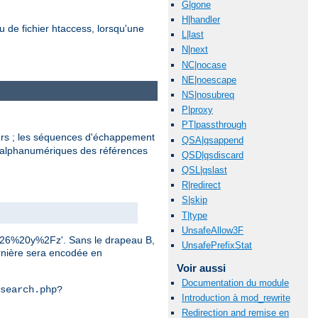
G|gone
H|handler
 de fichier htaccess, lorsqu'une
L|last
N|next
NC|nocase
NE|noescape
NS|nosubreq
P|proxy
PT|passthrough
ers ; les séquences d'échappement
QSA|qsappend
n-alphanumériques des références
QSD|qsdiscard
QSL|qslast
R|redirect
S|skip
T|type
UnsafeAllow3F
0%26%20y%2Fz'. Sans le drapeau B,
UnsafePrefixStat
ernière sera encodée en
Voir aussi
Documentation du module
search.php?
Introduction à mod_rewrite
Redirection and remise en