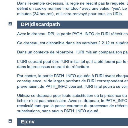
Dans l'exemple ci-dessus, la règle ne réécrit pas la requête. 
définit un cookie nommé 'frontdoor' avec une valeur 'yes'. Le
minutes (24 heures), et il sera renvoyé pour tous les URIs.
DPI|discardpath
Avec le drapeau DPI, la partie PATH_INFO de l'URI réécrit e
Ce drapeau est disponible dans les versions 2.2.12 et supéri
Dans un contexte de répertoire, l'URI mis en comparaison p
L'URI courant peut être l'URI initial tel qu'il a été fourni par
dans le processus courant de réécriture.
Par contre, la partie PATH_INFO ajoutée à l'URI avant chaqu
conséquence, si de larges portions de l'URI correspondent et 
provenaient du PATH_INFO courant, l'URI final pourra se voi
Utilisez ce drapeau pour toute substitution où la présence 
fichier n'est pas nécessaire. Avec ce drapeau, le PATH_INFO
recalculé tant que la passe courante du processus de réécrit
substitutions, sans aucun PATH_INFO ajouté.
E|env