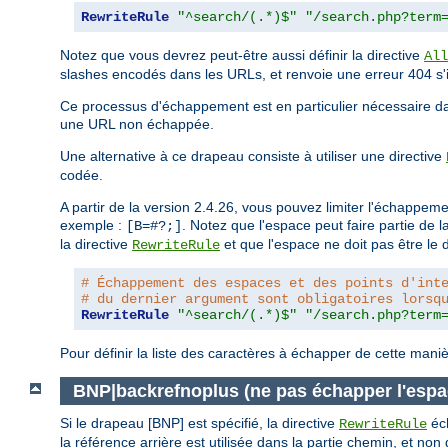
RewriteRule
"^search/(.*)$"
"/search.php?term
Notez que vous devrez peut-être aussi définir la directive
All
slashes encodés dans les URLs, et renvoie une erreur 404 s'i
Ce processus d'échappement est en particulier nécessaire dan
une URL non échappée.
Une alternative à ce drapeau consiste à utiliser une directive
codée.
A partir de la version 2.4.26, vous pouvez limiter l'échappe
exemple :
. Notez que l'espace peut faire partie de 
[B=#?;]
la directive
et que l'espace ne doit pas être le d
RewriteRule
# Échappement des espaces et des points d'int
# du dernier argument sont obligatoires lorsq
RewriteRule
"^search/(.*)$"
"/search.php?term
Pour définir la liste des caractères à échapper de cette maniè
BNP|backrefnoplus (ne pas échapper l'espa
Si le drapeau [BNP] est spécifié, la directive
éch
RewriteRule
la référence arrière est utilisée dans la partie chemin, et no