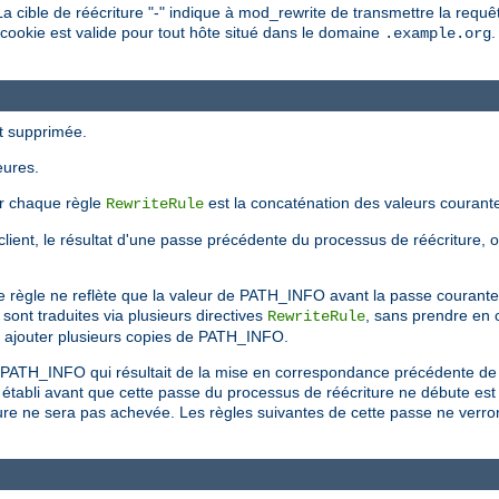
La cible de réécriture "-" indique à mod_rewrite de transmettre la requêt
 cookie est valide pour tout hôte situé dans le domaine
.
.example.org
st supprimée.
eures.
ar chaque règle
est la concaténation des valeurs courant
RewriteRule
 le client, le résultat d'une passe précédente du processus de réécriture, 
e règle ne reflète que la valeur de PATH_INFO avant la passe courante
sont traduites via plusieurs directives
, sans prendre en 
RewriteRule
r ajouter plusieurs copies de PATH_INFO.
du PATH_INFO qui résultait de la mise en correspondance précédente de
 établi avant que cette passe du processus de réécriture ne débute e
ure ne sera pas achevée. Les règles suivantes de cette passe ne verront