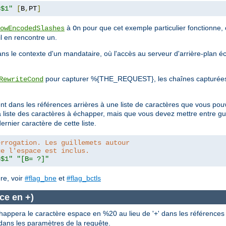
=$1"
[
B
,
PT
]
à
pour que cet exemple particulier fonctionne, 
owEncodedSlashes
On
l en rencontre un.
s le contexte d'un mandataire, où l'accès au serveur d'arrière-plan é
pour capturer %{THE_REQUEST}, les chaînes capturées 
RewriteCond
ment dans les références arrières à une liste de caractères que vous p
la liste des caractères à échapper, mais que vous devez mettre entre g
ernier caractère de cette liste.
errogation. Les guillemets autour
ue l'espace est inclus.
=$1"
"[B= ?]"
re, voir
#flag_bne
et
#flag_bctls
ce en +)
appera le caractère espace en %20 au lieu de '+' dans les références a
n dans les paramètres de la requête.