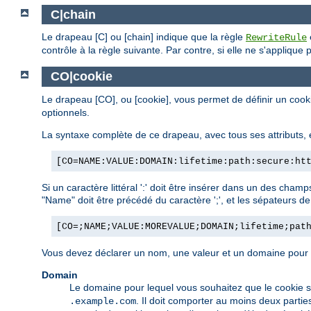
C|chain
Le drapeau [C] ou [chain] indique que la règle
RewriteRule
contrôle à la règle suivante. Par contre, si elle ne s'applique
CO|cookie
Le drapeau [CO], ou [cookie], vous permet de définir un cook
optionnels.
La syntaxe complète de ce drapeau, avec tous ses attributs, e
[CO=NAME:VALUE:DOMAIN:lifetime:path:secure:ht
Si un caractère littéral ':' doit être insérer dans un des cham
"Name" doit être précédé du caractère ';', et les sépateurs d
[CO=;NAME;VALUE:MOREVALUE;DOMAIN;lifetime;pat
Vous devez déclarer un nom, une valeur et un domaine pour qu
Domain
Le domaine pour lequel vous souhaitez que le cookie 
. Il doit comporter au moins deux partie
.example.com