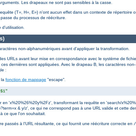
arguments. Les drapeaux ne sont pas sensibles à la casse.
quête (T=, H=, E=) n'ont aucun effet dans un contexte de répertoire ou
e passe du processus de réécriture.
'utilisation.
s)
ractères non-alphanumériques avant d'appliquer la transformation.
es URLs avant leur mise en correspondance avec le système de fichi
ces dernières sont appliquées. Avec le drapeau B, les caractères no
le :
 la
fonction de mappage
"escape".
=$1"
 coder en 'x%20%26%20y%2Fz', transformant la requête en 'search/x%2
php?term=x & y/z', ce qui ne correspond pas à une URL valide et cette d
à ce que l'on souhaitait.
e passés à l'URL résultante, ce qui fournit une réécriture correcte en
/