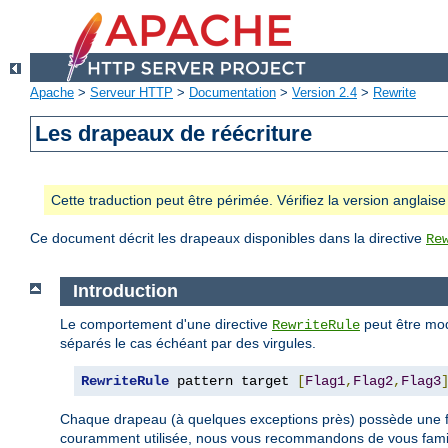
Apache
>
Serveur HTTP
>
Documentation
>
Version 2.4
>
Rewrite
Les drapeaux de réécriture
Cette traduction peut être périmée. Vérifiez la version anglai
Ce document décrit les drapeaux disponibles dans la directive
Re
Introduction
Le comportement d'une directive
peut être mod
RewriteRule
séparés le cas échéant par des virgules.
RewriteRule
 pattern target 
[
Flag1
,
Flag2
,
Flag3
Chaque drapeau (à quelques exceptions près) possède une
couramment utilisée, nous vous recommandons de vous famili