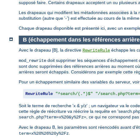
supposé faire. Certains drapeaux acceptent un ou plusieurs 
Les drapeaux qui modifient les métadonnées associées à la re
substitution (autre que '-') est effectuée au cours de la mêm
Chaque drapeau disponible est présenté ici, avec un exemple d
B (échappement dans les références arrière
Avec le drapeau [B], la directive
échappe les ca
RewriteRule
doit supprimer les séquences d'échappement d
mod_rewrite
sont donc supprimées des références arrières au moment où 
arrières seront échappés. Considérons par exemple cette règ
Pour un échappement similaire des variables du serveur, voir
RewriteRule
"^search/(.*)$"
"/search.php?term
Soit le terme de recherche 'x & y/z' ; un navigateur va le
cette règle de réécriture va réécrire la requête en 'search.
, ce qui ne correspond pas 
search.php?term=x%20&y%2Fz=
Avec le drapeau B, les paramètres sont réencodés avant d'êtr
.
term=x%20%26%20y%2Fz