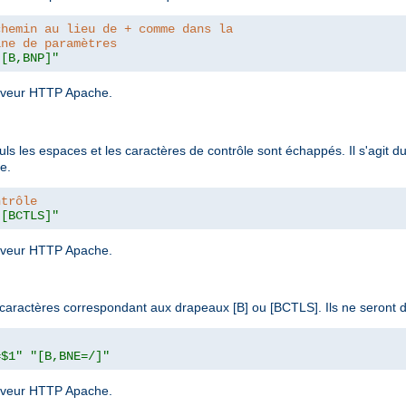
chemin au lieu de + comme dans la
îne de paramètres
"[B,BNP]"
serveur HTTP Apache.
euls les espaces et les caractères de contrôle sont échappés. Il s'agit 
e.
ntrôle
"[BCTLS]"
serveur HTTP Apache.
de caractères correspondant aux drapeaux [B] ou [BCTLS]. Ils ne seront
=$1"
"[B,BNE=/]"
serveur HTTP Apache.