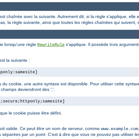
est chaînée avec la suivante. Autrement dit, si la règle s'applique, elle
 pas, la règle suivante, ainsi que toutes les règles chaînées qui suivent,
ie lorsqu'une règle
s'applique. Il possède trois argument
RewriteRule
st la suivante :
tponly:samesite]
ps du cookie, une autre syntaxe est disponible. Pour utiliser cette synt
e champs deviendront des ';'.
h;secure;httponly;samesite]
e le cookie puisse être défini.
soit valide. Ce peut être un nom de serveur, comme
www.example.com
s séparées par un point. C'est à dire que vous ne pouvez pas utiliser l