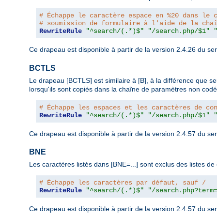
# Échappe le caractère espace en %20 dans le 
# soumission de formulaire à l'aide de la cha
RewriteRule
"^search/(.*)$"
"/search.php/$1"
Ce drapeau est disponible à partir de la version 2.4.26 du 
BCTLS
Le drapeau [BCTLS] est similaire à [B], à la différence que s
lorsqu'ils sont copiés dans la chaîne de paramètres non codé
# Échappe les espaces et les caractères de co
RewriteRule
"^search/(.*)$"
"/search.php/$1"
Ce drapeau est disponible à partir de la version 2.4.57 du 
BNE
Les caractères listés dans [BNE=...] sont exclus des listes 
# Échappe les caractères par défaut, sauf /
RewriteRule
"^search/(.*)$"
"/search.php?term
Ce drapeau est disponible à partir de la version 2.4.57 du 