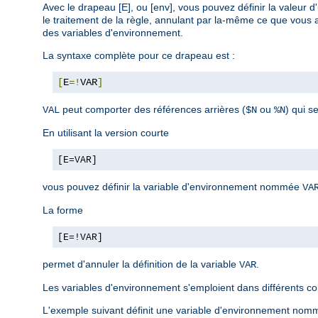
Avec le drapeau [E], ou [env], vous pouvez définir la valeur
le traitement de la règle, annulant par la-même ce que vous a
des variables d'environnement.
La syntaxe complète pour ce drapeau est :
[
E
=!
VAR
]
peut comporter des références arrières (
ou
) qui s
VAL
$N
%N
En utilisant la version courte
[E=VAR]
vous pouvez définir la variable d'environnement nommée
VA
La forme
[E=!VAR]
permet d'annuler la définition de la variable
.
VAR
Les variables d'environnement s'emploient dans différents c
L'exemple suivant définit une variable d'environnement nommé