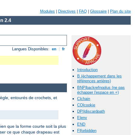
Modules
|
Directives
|
FAQ
|
Glossaire
|
Plan du site
n 2.4
Langues Disponibles:
en
|
fr
Introduction
B (échappement dans les
références arrières)
BNP|backrefnoplus (ne pas
échapper l'espace en +)
ègle, entourés de crochets, et
C|chain
CO|cookie
DPI|discardpath
E|env
END
Bien que la forme courte soit la plus
F|forbidden
iser ce que chaque drapeau est