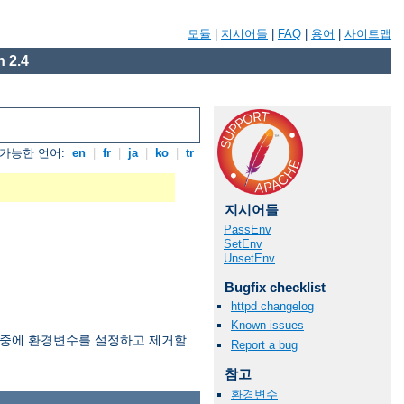
모듈
|
지시어들
|
FAQ
|
용어
|
사이트맵
 2.4
가능한 언어:
en
|
fr
|
ja
|
ko
|
tr
지시어들
PassEnv
SetEnv
UnsetEnv
Bugfix checklist
httpd changelog
Known issues
과정중에 환경변수를 설정하고 제거할
Report a bug
참고
환경변수