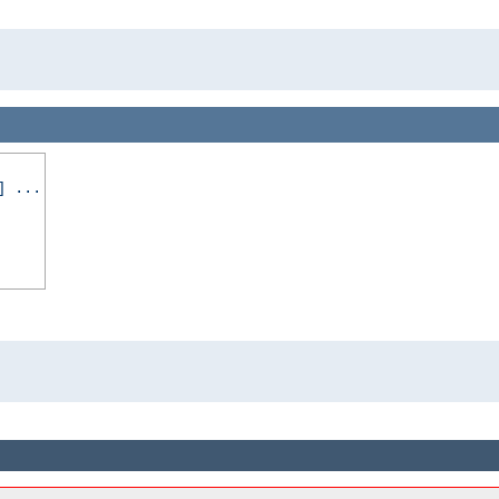
] ...