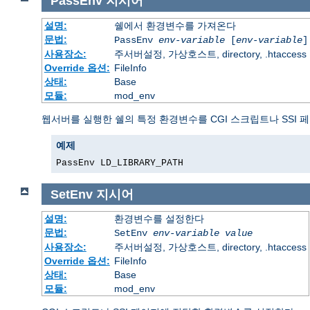
PassEnv
지시어
설명:
쉘에서 환경변수를 가져온다
문법:
PassEnv
env-variable
[
env-variable
]
사용장소:
주서버설정, 가상호스트, directory, .htaccess
Override 옵션:
FileInfo
상태:
Base
모듈:
mod_env
웹서버를 실행한 쉘의 특정 환경변수를 CGI 스크립트나 SSI 
예제
PassEnv LD_LIBRARY_PATH
SetEnv
지시어
설명:
환경변수를 설정한다
문법:
SetEnv
env-variable
value
사용장소:
주서버설정, 가상호스트, directory, .htaccess
Override 옵션:
FileInfo
상태:
Base
모듈:
mod_env